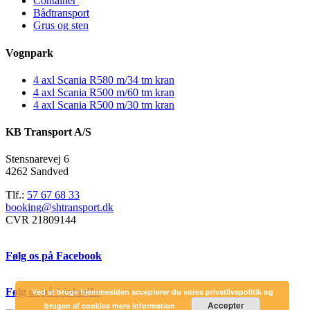
Container
Bådtransport
Grus og sten
Vognpark
4 axl Scania R580 m/34 tm kran
4 axl Scania R500 m/60 tm kran
4 axl Scania R500 m/30 tm kran
KB Transport A/S
Stensnarevej 6
4262 Sandved
Tlf.:
57 67 68 33
booking@shtransport.dk
CVR 21809144
Følg os på Facebook
Følg os på LinkedIn
Ved at bruge hjemmesiden accepterer du vores privatlivspolitik og
Accepter
brugen af cookies
mere information