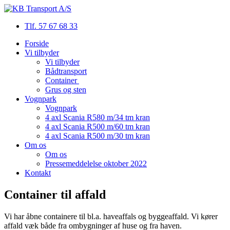
Tlf. 57 67 68 33
Forside
Vi tilbyder
Vi tilbyder
Bådtransport
Container
Grus og sten
Vognpark
Vognpark
4 axl Scania R580 m/34 tm kran
4 axl Scania R500 m/60 tm kran
4 axl Scania R500 m/30 tm kran
Om os
Om os
Pressemeddelelse oktober 2022
Kontakt
Container til affald
Vi har åbne containere til bl.a. haveaffals og byggeaffald. Vi kører
affald væk både fra ombygninger af huse og fra haven.